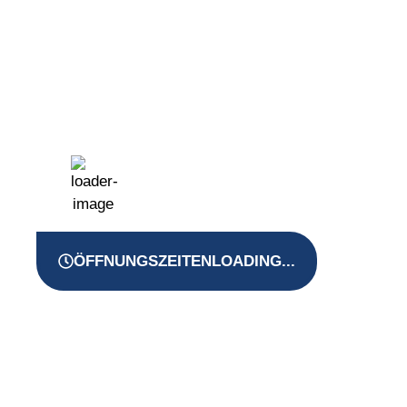
17
°C
ÖFFNUNGSZEITEN
LOADING...