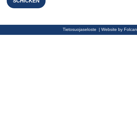
Tietosuojaseloste
|
Website by Folcan