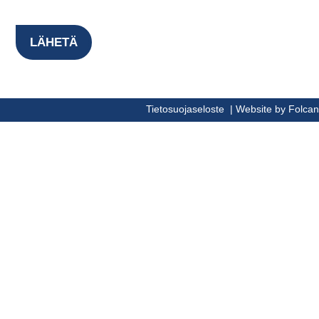
Tietosuojaselosteemme mukaisesti.
Tietosuojaseloste
|
Website by Folcan