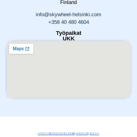
Finland
info@skywheel-helsinki.com
+358 40 480 4604
Työpaikat
UKK
Aukioloajat
Loading...
Ota meihin yhteyttä