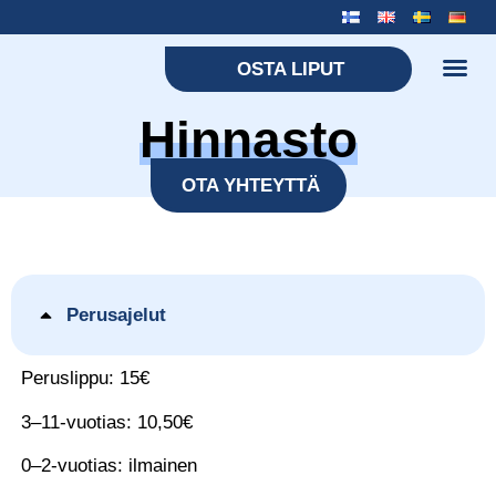
OSTA LIPUT
Hinnasto
Yritykset ja r
OTA YHTEYTTÄ
Perusajelut
Peruslippu: 15€
3–11-vuotias: 10,50€
0–2-vuotias: ilmainen